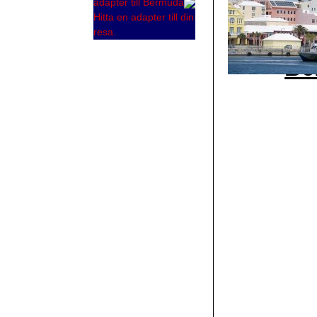
adapter till Bermuda
Hitta en adapter till din
resa.
Be
Wa