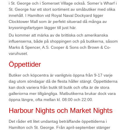
i St. George och i Somerset Village också. Somer’s Wharf i
St. George har ett stort sortiment av småbutiker med olika
innehåll. I Hamilton vid Royal Naval Dockyard ligger
Clocktower Mall som är perfekt situerad då många av
kryssningsfartygen lägger till just här.
Du kommer att märka av de brittiska och amerikanska
influenserna, både på shoppingen och på butikerna, såsom
Marks & Spencer, A.S. Cooper & Sons och Brown & Co-
varuhuset.
Öppettider
Butiker och köpcentra är vanligtvis öppna från 9-17 varje
dag utom söndagar då de flesta håller stängt. Öppettiderna
kan dock variera från butik till butik och ofta är de stora
galleriorna mer tillgängliga. Matbutikerna brukar dock vara
öppna längre, ofta mellan kl. 08:00 och 22:00.
Harbour Nights och Market Nights
Det råder ett litet undantag beträffande öppettiderna i
Hamilton och St. George. Från april-september stänger