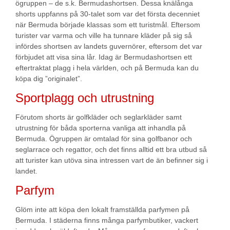
ögruppen – de s.k. Bermudashortsen. Dessa knälånga
shorts uppfanns på 30-talet som var det första decenniet
när Bermuda började klassas som ett turistmål. Eftersom
turister var varma och ville ha tunnare kläder på sig så
infördes shortsen av landets guvernörer, eftersom det var
förbjudet att visa sina lår. Idag är Bermudashortsen ett
eftertraktat plagg i hela världen, och på Bermuda kan du
köpa dig ”originalet”.
Sportplagg och utrustning
Förutom shorts är golfkläder och seglarkläder samt
utrustning för båda sporterna vanliga att inhandla på
Bermuda. Ögruppen är omtalad för sina golfbanor och
seglarrace och regattor, och det finns alltid ett bra utbud så
att turister kan utöva sina intressen vart de än befinner sig i
landet.
Parfym
Glöm inte att köpa den lokalt framställda parfymen på
Bermuda. I städerna finns många parfymbutiker, vackert