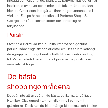
inredda och väldoftande. Många av parfymernas dofter har
inspirerats av havet och himlen och faktum är att du kan
hitta parfymer som inte går att finna någon annanstans i
världen. Ett tips är att uppsöka Lili Perfume Shop i St.
George där både flaskor, dofter och inredning är
förtjusande.
Porslin
Över hela Bermuda kan du hitta kreativt och genuint
porslin, både engelskt och orientaliskt. Det är inte konstigt
då ögruppen har legat under brittiskt styre under så lång
tid. Var emellertid beredd på att priserna på porslin kan
vara relativt höga.
De bästa
shoppingområdena
Det går inte att undgå att de bästa butikerna ändå ligger i
Hamilton City, utmed hamnen eller inne i centrum i
gränderna. Dock kan du hitta många köpcentra och butiker